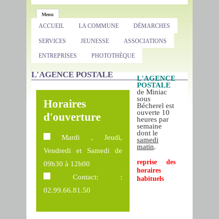
Menu
ACCUEIL
LA COMMUNE
DÉMARCHES
SERVICES
JEUNESSE
ASSOCIATIONS
ENTREPRISES
PHOTOTHÈQUE
L'AGENCE POSTALE
L'AGENCE
POSTALE
de Miniac
sous
Horaires
Bécherel est
ouverte 10
d'ouverture
heures par
semaine
dont le
Mardi , Jeudi,
samedi
matin
.
Vendredi et Samedi de
reprise des
09h30 à 12h00
horaires
Contact: :
habituels
02.99.66.81.50