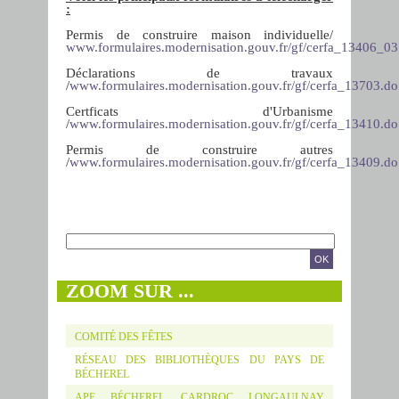
:
Permis de construire maison individuelle/
www.formulaires.modernisation.gouv.fr/gf/cerfa_13406_03
Déclarations de travaux
/
www.formulaires.modernisation.gouv.fr/gf/cerfa_13703.do
Certficats d'Urbanisme
/
www.formulaires.modernisation.gouv.fr/gf/cerfa_13410.do
Permis de construire autres
/
www.formulaires.modernisation.gouv.fr/gf/cerfa_13409.do
Formulaire de recherche
RECHERCHE
ZOOM SUR ...
COMITÉ DES FÊTES
RÉSEAU DES BIBLIOTHÈQUES DU PAYS DE
BÉCHEREL
APE BÉCHEREL CARDROC LONGAULNAY