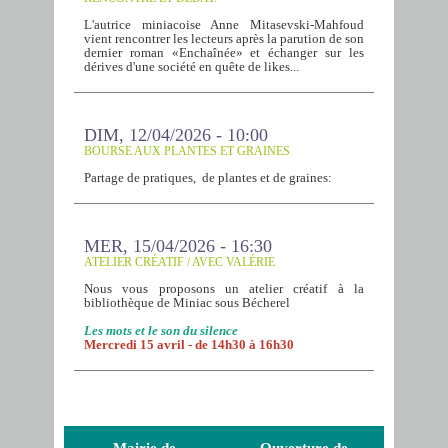
L'autrice miniacoise Anne Mitasevski-Mahfoud
vient rencontrer les lecteurs après la parution de son
dernier roman «Enchaînée» et échanger sur les
dérives d'une société en quête de likes...
DIM, 12/04/2026 - 10:00
BOURSE AUX PLANTES ET GRAINES
Partage de pratiques, de plantes et de graines:
MER, 15/04/2026 - 16:30
ATELIER CRÉATIF / AVEC VALÉRIE
Nous vous proposons un atelier créatif à la
bibliothèque de Miniac sous Bécherel
Les mots et le son du silence
Mercredi 15 avril - de 14h30 à 16h30
Mairie de
Ouverture de