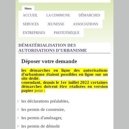
Menu
ACCUEIL
LA COMMUNE
DÉMARCHES
SERVICES
JEUNESSE
ASSOCIATIONS
ENTREPRISES
PHOTOTHÈQUE
DÉMATÉRIALISATION DES
AUTORISATIONS D’URBANISME
Déposer votre demande
les démarches en ligne des autorisations
d'urbanisme étaient possibles en ligne sur un
site dédié
.
cependant, depuis le 1er juillet 2022
certaines
démarches doivent être réalisées en version
papier
pour :
les déclarations préalables,
les permis de construire,
les permis d'aménager,
les permis de démolir